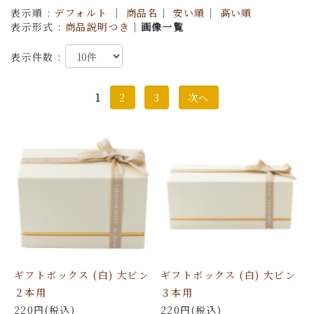
表示順 :
デフォルト
｜
商品名
｜
安い順
｜
高い順
表示形式 :
商品説明つき
｜
画像一覧
表示件数 :
1
2
3
次へ
ギフトボックス (白) 大ビン
ギフトボックス (白) 大ビン
２本用
３本用
220円(税込)
220円(税込)