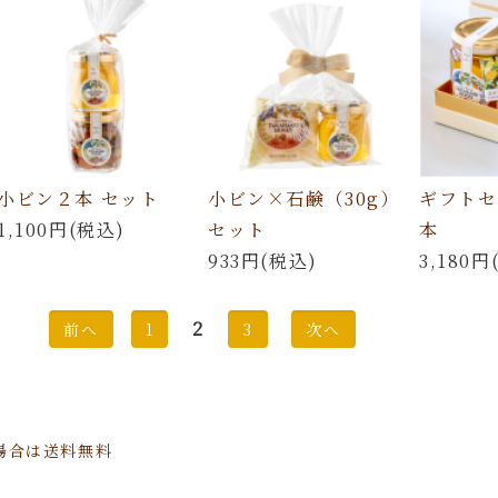
小ビン２本 セット
小ビン×石鹸（30g）
ギフトセ
1,100円(税込)
セット
本
933円(税込)
3,180円
2
前へ
1
3
次へ
場合は送料無料